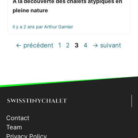
À la découverte des chalets atypiques en
pleine nature
Il y a 2 ans
par
Arthur Garnier
Page
Page
Page
Page
←
précédent
1
2
3
4
→
suivant
Contact
Team
Privacy Policy