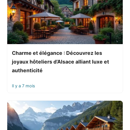
a
t
i
v
e
:
Charme et élégance : Découvrez les
joyaux hôteliers d’Alsace alliant luxe et
authenticité
Il y a 7 mois