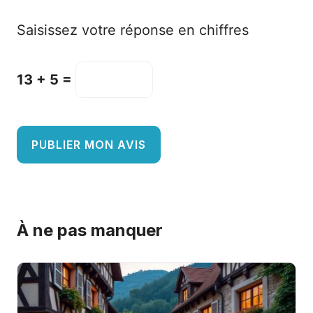
Saisissez votre réponse en chiffres
13 + 5 =
A
l
À ne pas manquer
t
e
r
n