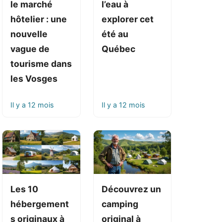
le marché
l’eau à
hôtelier : une
explorer cet
nouvelle
été au
vague de
Québec
tourisme dans
les Vosges
Il y a 12 mois
Il y a 12 mois
Les 10
Découvrez un
hébergement
camping
s originaux à
original à