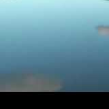
Les
chalets atypiques
se prêtent ég
famille. Le concept de ces havres d
authentiques. Que ce soit autour d’u
ou simplement lors d’une soirée prè
souvenir précieux. Pour ceux qui so
chalets comme ceux des
Atypiques
expérience riche en émotions.
Top 8 alternatives à Airbnb : Tr
À lire
réussies
Un investissement malin