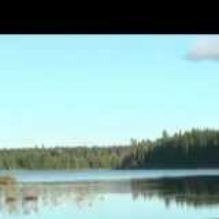
ces hébergements uniques invitent à
lieux crée un cadre idéal pour des 
mémorable.
L’art du sur mesure
Opter pour un séjour dans un
chalet
expérience sur mesure. Les artisans
prennent soin de concevoir des esp
occupants. Chaque chalet peut être p
caractéristiques uniques comme de
rehaussant davantage l’expérience d
Des moments de partag