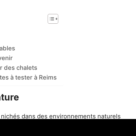
ables
venir
r des chalets
tes à tester à Reims
ature
 nichés dans des environnements naturels
immersion totale dans le paysage. Qu’il
s arbres ou de structures en forme de tipi,