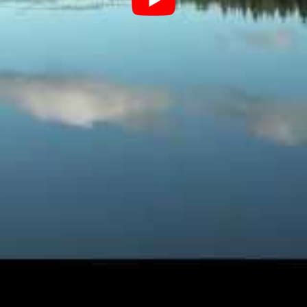
alement à des séjours en groupe ou en
e paix favorise des moments de partage
n repas savoureux, d’activités en extérieur,
s du feu, chaque instant partagé devient un
uhaitent explorer cette dimension, des
 Chalets
à
Gérardmer
offrent une
ouvez des locations de vacances encore plus
 pour l’avenir