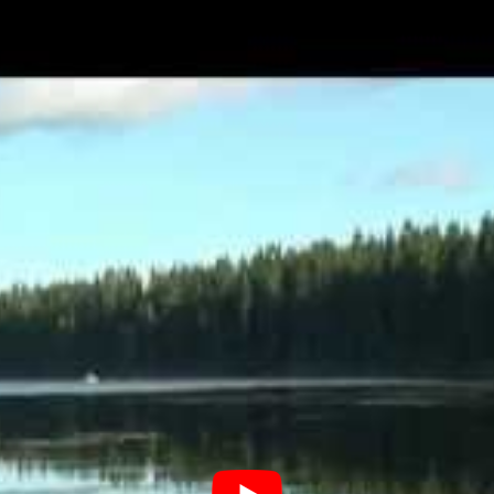
 l’évasion. La conception réfléchie de ces
moments de sérénité, rendant chaque séjour
 atypique
signifie aussi choisir une
 qui construisent ces hébergements
aces adaptés aux besoins de leurs
ersonnalisable, offrant ainsi des
s
bains nordiques
ou des
saunas privatifs
,
e ses hôtes.
e inoubliables