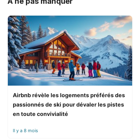
À ne pas manquer
t
e
r
n
a
t
i
v
e
:
Airbnb révèle les logements préférés des
passionnés de ski pour dévaler les pistes
en toute convivialité
Il y a 8 mois